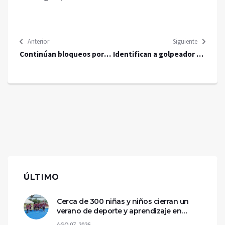
Anterior
Siguiente
Continúan bloqueos por
Identifican a golpeador de
marineros desaparecidos
vigilante en Lomas de
tras el paso de Otis en
Angelópolis
Acapulco
ÚLTIMO
Cerca de 300 niñas y niños cierran un
verano de deporte y aprendizaje en
Chetumal
AGO 07, 2026