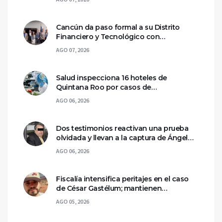
Cancún da paso formal a su Distrito
Financiero y Tecnológico con
declaratoria federal
AGO 07, 2026
Salud inspecciona 16 hoteles de
Quintana Roo por casos de
ciclosporiasis
AGO 06, 2026
Dos testimonios reactivan una prueba
olvidada y llevan a la captura de Ángel
Aguirre
AGO 06, 2026
Fiscalía intensifica peritajes en el caso
de César Gastélum; mantienen
asegurada la escena del crimen
AGO 05, 2026