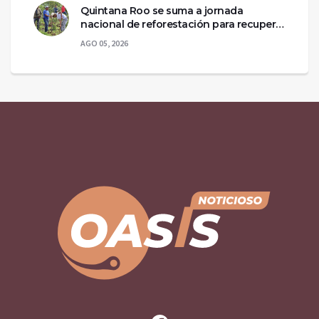
Quintana Roo se suma a jornada
nacional de reforestación para recuperar
ecosistemas del sur
AGO 05, 2026