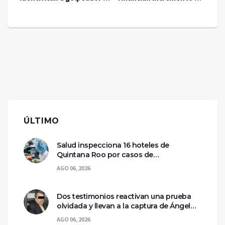
vigilante en Lomas de
20% al salario mínimo
Angelópolis
ÚLTIMO
Salud inspecciona 16 hoteles de
Quintana Roo por casos de
ciclosporiasis
AGO 06, 2026
Dos testimonios reactivan una prueba
olvidada y llevan a la captura de Ángel
Aguirre
AGO 06, 2026