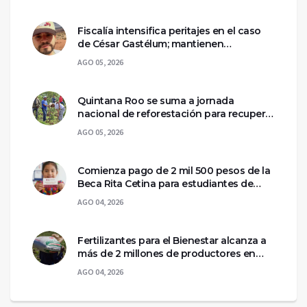
Fiscalía intensifica peritajes en el caso
de César Gastélum; mantienen
asegurada la escena del crimen
AGO 05, 2026
Quintana Roo se suma a jornada
nacional de reforestación para recuperar
ecosistemas del sur
AGO 05, 2026
Comienza pago de 2 mil 500 pesos de la
Beca Rita Cetina para estudiantes de
primaria
AGO 04, 2026
Fertilizantes para el Bienestar alcanza a
más de 2 millones de productores en
México
AGO 04, 2026