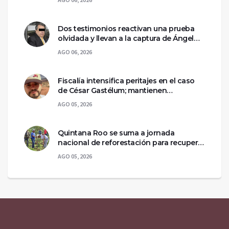
Dos testimonios reactivan una prueba
olvidada y llevan a la captura de Ángel
Aguirre
AGO 06, 2026
Fiscalía intensifica peritajes en el caso
de César Gastélum; mantienen
asegurada la escena del crimen
AGO 05, 2026
Quintana Roo se suma a jornada
nacional de reforestación para recuperar
ecosistemas del sur
AGO 05, 2026