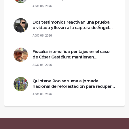
ciclosporiasis
AGO 06, 2026
Dos testimonios reactivan una prueba
olvidada y llevan a la captura de Ángel
Aguirre
AGO 06, 2026
Fiscalía intensifica peritajes en el caso
de César Gastélum; mantienen
asegurada la escena del crimen
AGO 05, 2026
Quintana Roo se suma a jornada
nacional de reforestación para recuperar
ecosistemas del sur
AGO 05, 2026