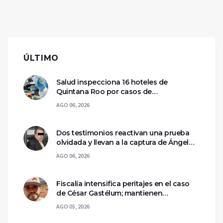
ÚLTIMO
Salud inspecciona 16 hoteles de
Quintana Roo por casos de
ciclosporiasis
AGO 06, 2026
Dos testimonios reactivan una prueba
olvidada y llevan a la captura de Ángel
Aguirre
AGO 06, 2026
Fiscalía intensifica peritajes en el caso
de César Gastélum; mantienen
asegurada la escena del crimen
AGO 05, 2026