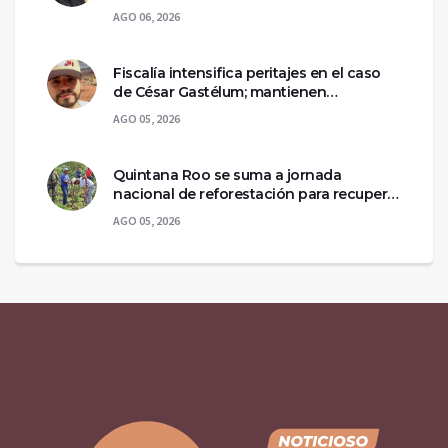
Aguirre
AGO 06, 2026
Fiscalía intensifica peritajes en el caso
de César Gastélum; mantienen
asegurada la escena del crimen
AGO 05, 2026
Quintana Roo se suma a jornada
nacional de reforestación para recuperar
ecosistemas del sur
AGO 05, 2026