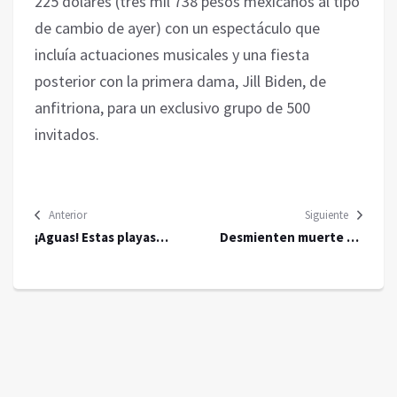
225 dólares (tres mil 738 pesos mexicanos al tipo
de cambio de ayer) con un espectáculo que
incluía actuaciones musicales y una fiesta
posterior con la primera dama, Jill Biden, de
anfitriona, para un exclusivo grupo de 500
invitados.
Anterior
Siguiente
¡Aguas! Estas playas
Desmienten muerte de
mexicanas no son aptas
joven que casi fue
para vacacionar en
linchado en Taxco por
Semana Santa
muerte de Camila