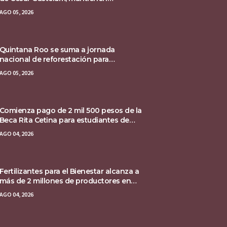
asegurada la escena del crimen
AGO 05, 2026
Quintana Roo se suma a jornada
nacional de reforestación para
recuperar ecosistemas del sur
AGO 05, 2026
Comienza pago de 2 mil 500 pesos de la
Beca Rita Cetina para estudiantes de
primaria
AGO 04, 2026
Fertilizantes para el Bienestar alcanza a
más de 2 millones de productores en
México
AGO 04, 2026