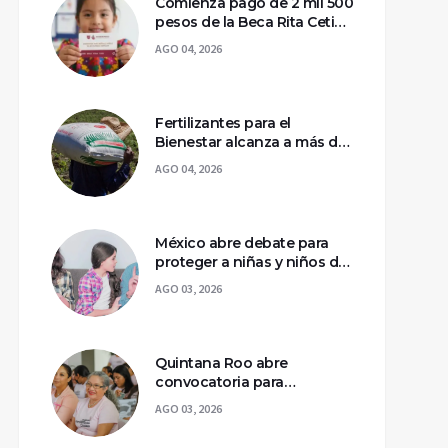
Comienza pago de 2 mil 500
pesos de la Beca Rita Cetina
para estudiantes de
AGO 04, 2026
primaria
Fertilizantes para el
Bienestar alcanza a más de
2 millones de productores
AGO 04, 2026
en México
México abre debate para
proteger a niñas y niños de
los riesgos en redes
AGO 03, 2026
sociales
Quintana Roo abre
convocatoria para
capacitar a 10 mil mujeres y
AGO 03, 2026
fortalecer su autonomía
económica