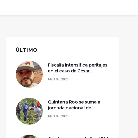
ÚLTIMO
Fiscalía intensifica peritajes
en el caso de César
Gastélum; mantienen
AGO 05, 2026
asegurada la escena del
crimen
Quintana Roo se suma a
jornada nacional de
reforestación para
AGO 05, 2026
recuperar ecosistemas del
sur