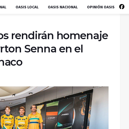
NAL
OASIS LOCAL
OASIS NACIONAL
OPINIÓN OASIS
tos rendirán homenaje
rton Senna en el
naco