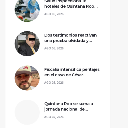
Salud inspecciona 16
hoteles de Quintana Roo
por casos de ciclosporiasis
AGO 06, 2026
Dos testimonios reactivan
una prueba olvidada y
llevan a la captura de Ángel
AGO 06, 2026
Aguirre
Fiscalía intensifica peritajes
en el caso de César
Gastélum; mantienen
AGO 05, 2026
asegurada la escena del
crimen
Quintana Roo se suma a
jornada nacional de
reforestación para
AGO 05, 2026
recuperar ecosistemas del
sur