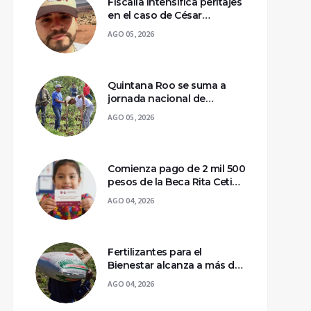
Fiscalía intensifica peritajes
en el caso de César
Gastélum; mantienen
AGO 05, 2026
asegurada la escena del
crimen
Quintana Roo se suma a
jornada nacional de
reforestación para
AGO 05, 2026
recuperar ecosistemas del
sur
Comienza pago de 2 mil 500
pesos de la Beca Rita Cetina
para estudiantes de
AGO 04, 2026
primaria
Fertilizantes para el
Bienestar alcanza a más de
2 millones de productores
AGO 04, 2026
en México