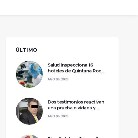
ÚLTIMO
Salud inspecciona 16
hoteles de Quintana Roo
por casos de ciclosporiasis
AGO 06, 2026
Dos testimonios reactivan
una prueba olvidada y
llevan a la captura de Ángel
AGO 06, 2026
Aguirre