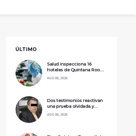
ÚLTIMO
Salud inspecciona 16
hoteles de Quintana Roo
por casos de ciclosporiasis
AGO 06, 2026
Dos testimonios reactivan
una prueba olvidada y
llevan a la captura de Ángel
AGO 06, 2026
Aguirre