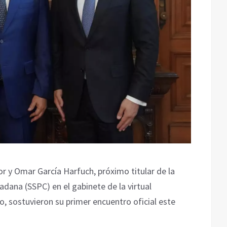
 y Omar García Harfuch, próximo titular de la
dana (SSPC) en el gabinete de la virtual
, sostuvieron su primer encuentro oficial este