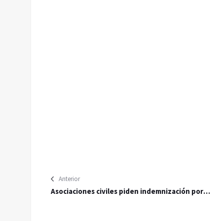
Anterior
Asociaciones civiles piden indemnización por
afectación en río Sonora