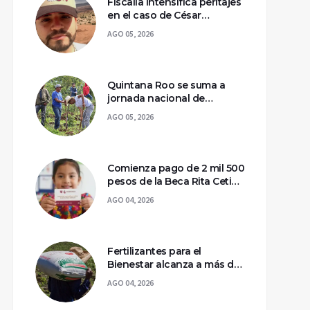
Fiscalía intensifica peritajes
en el caso de César
Gastélum; mantienen
AGO 05, 2026
asegurada la escena del
crimen
Quintana Roo se suma a
jornada nacional de
reforestación para
AGO 05, 2026
recuperar ecosistemas del
sur
Comienza pago de 2 mil 500
pesos de la Beca Rita Cetina
para estudiantes de
AGO 04, 2026
primaria
Fertilizantes para el
Bienestar alcanza a más de
2 millones de productores
AGO 04, 2026
en México