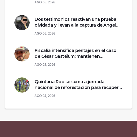
AGO 06, 2026
Dos testimonios reactivan una prueba
olvidada y llevan a la captura de Ángel
Aguirre
AGO 06, 2026
Fiscalía intensifica peritajes en el caso
de César Gastélum; mantienen
asegurada la escena del crimen
AGO 05, 2026
Quintana Roo se suma a jornada
nacional de reforestación para recuperar
ecosistemas del sur
AGO 05, 2026