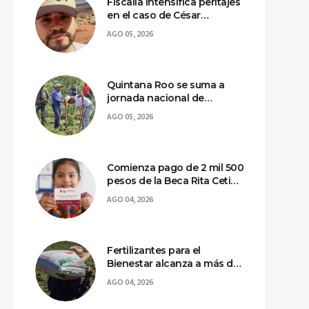
Fiscalía intensifica peritajes
en el caso de César
Gastélum; mantienen
AGO 05, 2026
asegurada la escena del
crimen
Quintana Roo se suma a
jornada nacional de
reforestación para
AGO 05, 2026
recuperar ecosistemas del
sur
Comienza pago de 2 mil 500
pesos de la Beca Rita Cetina
para estudiantes de
AGO 04, 2026
primaria
Fertilizantes para el
Bienestar alcanza a más de
2 millones de productores
AGO 04, 2026
en México