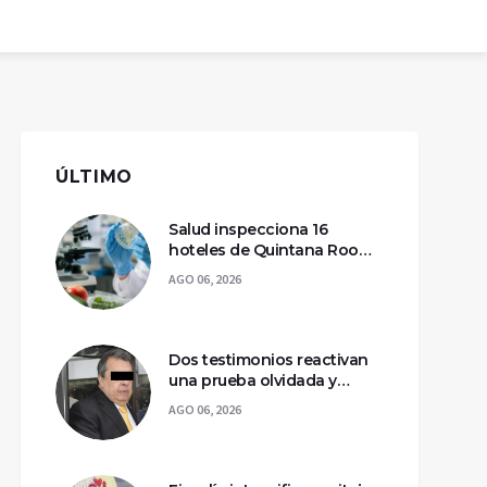
ÚLTIMO
Salud inspecciona 16
hoteles de Quintana Roo
por casos de ciclosporiasis
AGO 06, 2026
Dos testimonios reactivan
una prueba olvidada y
llevan a la captura de Ángel
AGO 06, 2026
Aguirre