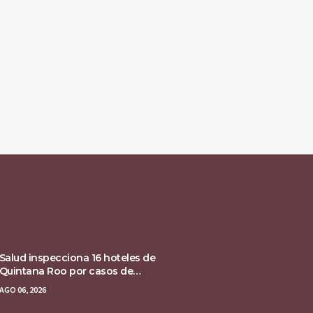
Salud inspecciona 16 hoteles de
Quintana Roo por casos de
ciclosporiasis
AGO 06, 2026