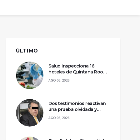
ÚLTIMO
Salud inspecciona 16
hoteles de Quintana Roo
por casos de ciclosporiasis
AGO 06, 2026
Dos testimonios reactivan
una prueba olvidada y
llevan a la captura de Ángel
AGO 06, 2026
Aguirre