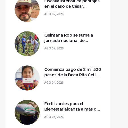
Fiscalía intensifica peritajes
en el caso de César
Gastélum; mantienen
AGO 05, 2026
asegurada la escena del
crimen
Quintana Roo se suma a
jornada nacional de
reforestación para
AGO 05, 2026
recuperar ecosistemas del
sur
Comienza pago de 2 mil 500
pesos de la Beca Rita Cetina
para estudiantes de
AGO 04, 2026
primaria
Fertilizantes para el
Bienestar alcanza a más de
2 millones de productores
AGO 04, 2026
en México