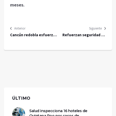
meses.
Anterior
Siguiente
Cancún redobla esfuerzos
Refuerzan seguridad en
contra el sargazo para
cárceles de Quintana Roo:
proteger sus playas antes
detienen a cinco personas
del verano
por intentar ingresar
celulares
ÚLTIMO
Salud inspecciona 16 hoteles de
Quintana Roo por casos de