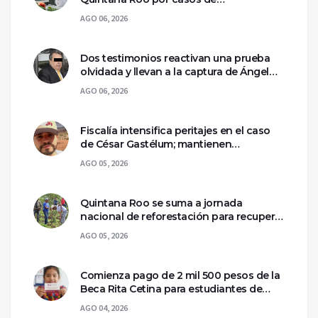
ciclosporiasis
AGO 06, 2026
Dos testimonios reactivan una prueba
olvidada y llevan a la captura de Ángel
Aguirre
AGO 06, 2026
Fiscalía intensifica peritajes en el caso
de César Gastélum; mantienen
asegurada la escena del crimen
AGO 05, 2026
Quintana Roo se suma a jornada
nacional de reforestación para recuperar
ecosistemas del sur
AGO 05, 2026
Comienza pago de 2 mil 500 pesos de la
Beca Rita Cetina para estudiantes de
primaria
AGO 04, 2026