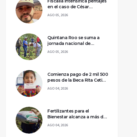
Fiscalía intensifica peritajes
en el caso de César
Gastélum; mantienen
AGO 05, 2026
asegurada la escena del
crimen
Quintana Roo se suma a
jornada nacional de
reforestación para
AGO 05, 2026
recuperar ecosistemas del
sur
Comienza pago de 2 mil 500
pesos de la Beca Rita Cetina
para estudiantes de
AGO 04, 2026
primaria
Fertilizantes para el
Bienestar alcanza a más de
2 millones de productores
AGO 04, 2026
en México