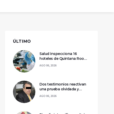
ÚLTIMO
Salud inspecciona 16
hoteles de Quintana Roo
por casos de ciclosporiasis
AGO 06, 2026
Dos testimonios reactivan
una prueba olvidada y
llevan a la captura de Ángel
AGO 06, 2026
Aguirre