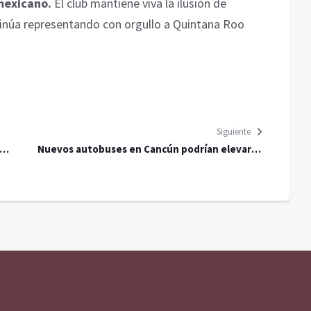
mexicano.
El club mantiene viva la ilusión de
tinúa representando con orgullo a Quintana Roo
Siguiente
an
Nuevos autobuses en Cancún podrían elevar la
tarifa del transporte público en 3 pesos