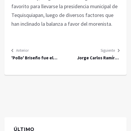
favorito para llevarse la presidencia municipal de
Tequisquiapan, luego de diversos factores que
han inclinado la balanza a favor del morenista.
Anterior
Siguiente
'Pollo' Briseño fue el
Jorge Carlos Ramírez
'amuleto' del campeón de
Marín incluye a los jóvenes
la Copa del Rey y ya hasta
universitarios como parte
tiene canción
fundamental durante su
campaña al Senado
ÚLTIMO