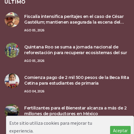
ÚLTIMO
Fiscalía intensifica peritajes en el caso de César
Gastélum; mantienen asegurada la escena del
crimen
AGO 05, 2026
Quintana Roo se suma a jornada nacional de
reforestación para recuperar ecosistemas del sur
AGO 05, 2026
Comienza pago de 2 mil 500 pesos de la Beca Rita
Cetina para estudiantes de primaria
AGO 04, 2026
Fertilizantes para el Bienestar alcanza a más de 2
millones de productores en México
AGO 04, 2026
Este sitio utiliza cookies para mejorar tu
experiencia.
Aceptar