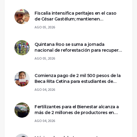
Fiscalía intensifica peritajes en el caso
de César Gastélum; mantienen
asegurada la escena del crimen
AGO 05, 2026
Quintana Roo se suma a jornada
nacional de reforestación para recuperar
ecosistemas del sur
AGO 05, 2026
Comienza pago de 2 mil 500 pesos de la
Beca Rita Cetina para estudiantes de
primaria
AGO 04, 2026
Fertilizantes para el Bienestar alcanza a
más de 2 millones de productores en
México
AGO 04, 2026