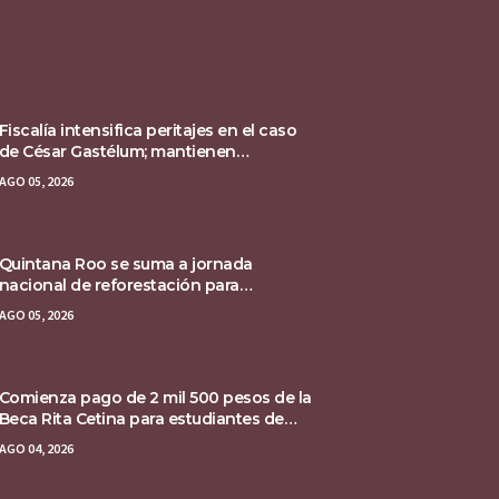
Fiscalía intensifica peritajes en el caso
de César Gastélum; mantienen
asegurada la escena del crimen
AGO 05, 2026
Quintana Roo se suma a jornada
nacional de reforestación para
recuperar ecosistemas del sur
AGO 05, 2026
Comienza pago de 2 mil 500 pesos de la
Beca Rita Cetina para estudiantes de
primaria
AGO 04, 2026