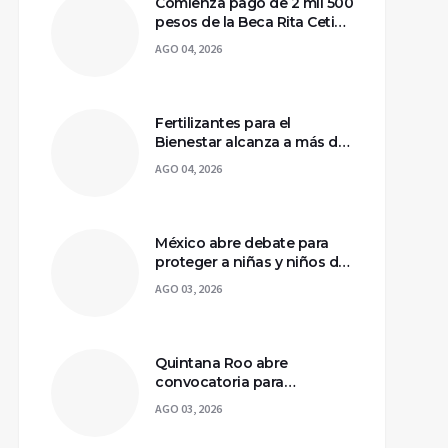
Comienza pago de 2 mil 500
pesos de la Beca Rita Cetina
para estudiantes de
AGO 04, 2026
primaria
Fertilizantes para el
Bienestar alcanza a más de
2 millones de productores
AGO 04, 2026
en México
México abre debate para
proteger a niñas y niños de
los riesgos en redes
AGO 03, 2026
sociales
Quintana Roo abre
convocatoria para
capacitar a 10 mil mujeres y
AGO 03, 2026
fortalecer su autonomía
económica