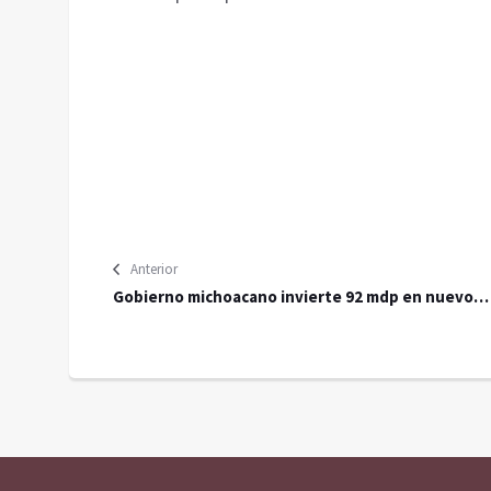
Anterior
Gobierno michoacano invierte 92 mdp en nuevo
campus de la Universidad estatal