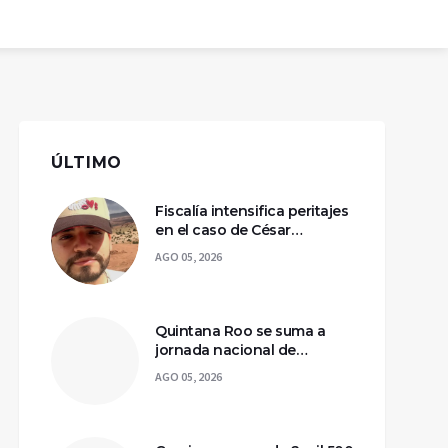
ÚLTIMO
Fiscalía intensifica peritajes
en el caso de César
Gastélum; mantienen
AGO 05, 2026
asegurada la escena del
crimen
Quintana Roo se suma a
jornada nacional de
reforestación para
AGO 05, 2026
recuperar ecosistemas del
sur