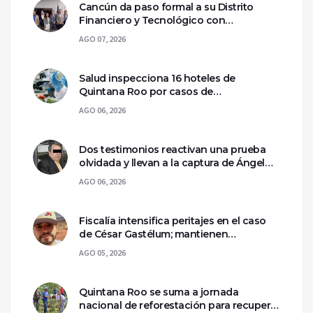
Cancún da paso formal a su Distrito
Financiero y Tecnológico con
declaratoria federal
AGO 07, 2026
Salud inspecciona 16 hoteles de
Quintana Roo por casos de
ciclosporiasis
AGO 06, 2026
Dos testimonios reactivan una prueba
olvidada y llevan a la captura de Ángel
Aguirre
AGO 06, 2026
Fiscalía intensifica peritajes en el caso
de César Gastélum; mantienen
asegurada la escena del crimen
AGO 05, 2026
Quintana Roo se suma a jornada
nacional de reforestación para recuperar