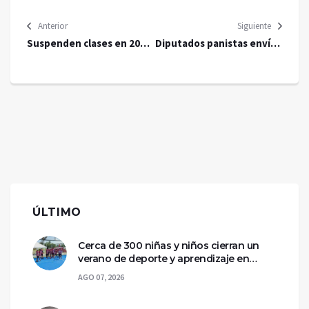
Anterior
Siguiente
Suspenden clases en 20
Diputados panistas envían
municipios de Michoacán
carta al Rey Felipe VI de
por huracán ‘John’
España
ÚLTIMO
Cerca de 300 niñas y niños cierran un
verano de deporte y aprendizaje en
Chetumal
AGO 07, 2026