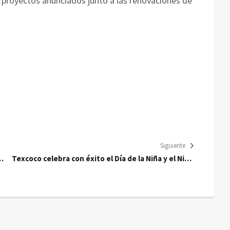
os proyectos anunciados junto a las renovaciones de
Siguiente
Texcoco celebra con éxito el Día de la Niña y el Niño
en la Feria Infantil 2025