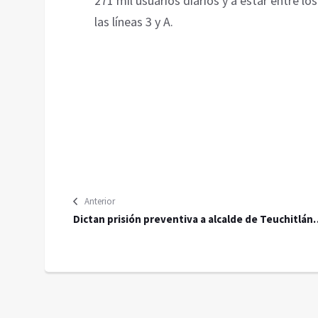
271 mil usuarios diarios y a estar entre l
las líneas 3 y A.
Anterior
Dictan prisión preventiva a alcalde de Teuchitlán
por presuntos vínculos con el CJNG y desaparición
forzada