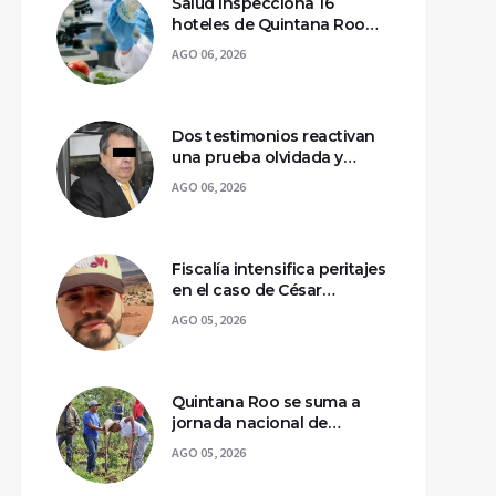
Salud inspecciona 16
hoteles de Quintana Roo
por casos de ciclosporiasis
AGO 06, 2026
Dos testimonios reactivan
una prueba olvidada y
llevan a la captura de Ángel
AGO 06, 2026
Aguirre
Fiscalía intensifica peritajes
en el caso de César
Gastélum; mantienen
AGO 05, 2026
asegurada la escena del
crimen
Quintana Roo se suma a
jornada nacional de
reforestación para
AGO 05, 2026
recuperar ecosistemas del
sur